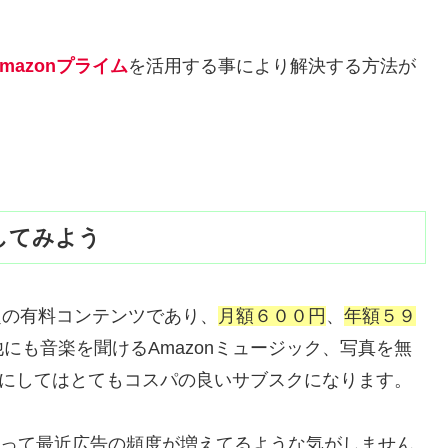
mazon
プライム
を活用する事により解決する方法が
してみよう
題の有料コンテンツであり、
月額６００円
、
年額５９
にも音楽を聞けるAmazonミュージック、写真を無
０円にしてはとてもコスパの良いサブスクになります。
Tubeって最近広告の頻度が増えてるような気がしません